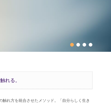
1
2
3
4
に触れる。
の触れ方を統合させたメソッド。「自分らしく生き